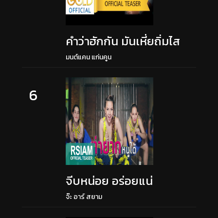
คำว่าฮักกัน มันเหี่ยถิ่มไส
มนต์แคน แก่นคูน
6
จีบหน่อย อร่อยแน่
จ๊ะ อาร์ สยาม