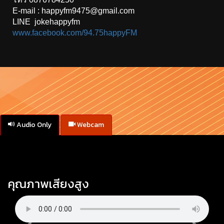
E-mail : happyfm9475@gmail.com
LINE jokehappyfm
www.facebook.com/94.75happyFM
Audio Only
Webcam
คุณภาพเสียงสูง