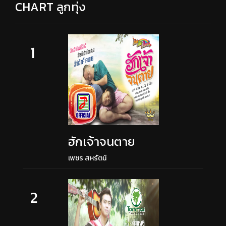
CHART ลูกทุ่ง
1
ฮักเจ้าจนตาย
เพชร สหรัตน์
2