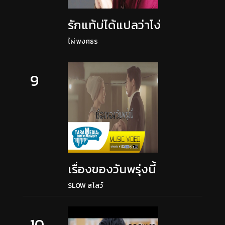
รักแท้บ่ได้แปลว่าโง่
ไผ่ พงศธร
9
เรื่องของวันพรุ่งนี้
SLOW สโลว์
10