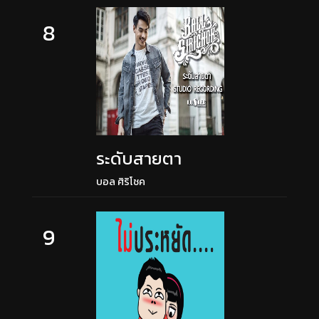
8
ระดับสายตา
บอล ศิริโชค
9